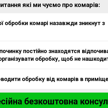
итання які ми чуємо про комарів:
ї обробки комарі назавжди зникнут з
дпочинку постійно знаходятся відпочив
організувати обробку, щоб не нашкоди
водити обробку від комарів в приміще
сійна безкоштовна консул