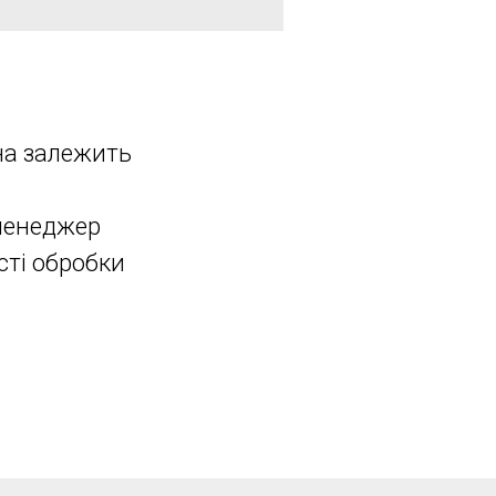
іна залежить
 менеджер
сті обробки