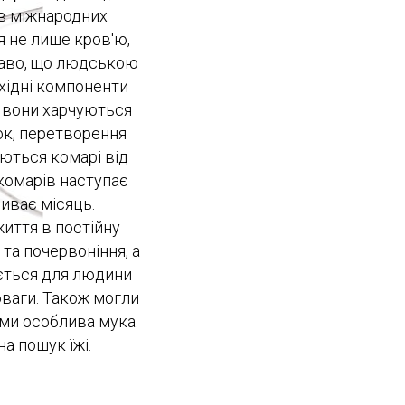
ів міжнародних
я не лише кров'ю,
ікаво, що людською
хідні компоненти
, вони харчуються
ок, перетворення
ються комарі від
 комарів наступає
риває місяць.
иття в постійну
та почервоніння, а
ється для людини
оваги. Також могли
ами особлива мука.
а пошук їжі.