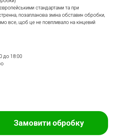
бробки)
 європейськими стандартами та при
стренна, позапланова зміна обставин обробки,
мо все, щоб це не повпливало на кінцевий
0 до 18:00
во
Замовити обробку