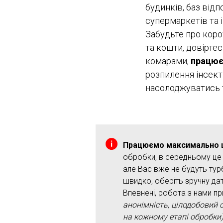
будинків, баз відп
супермаркетів та 
Забудьте про коро
та кошти, довірте
комарами,
працює
розпилення інсект
насолоджуватись 
Працюємо максимально шв
обробки, в середньому це 
але Вас вже не будуть тур
швидко, оберіть зручну дат
Впевнені, робота з нами пр
анонімність, цілодобовий 
на кожному етапі обробки)