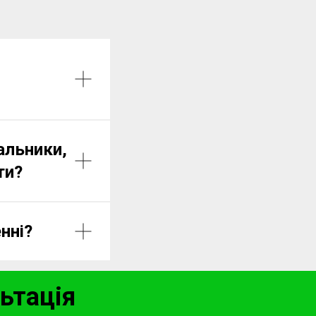
альники,
ти?
нні?
ьтація