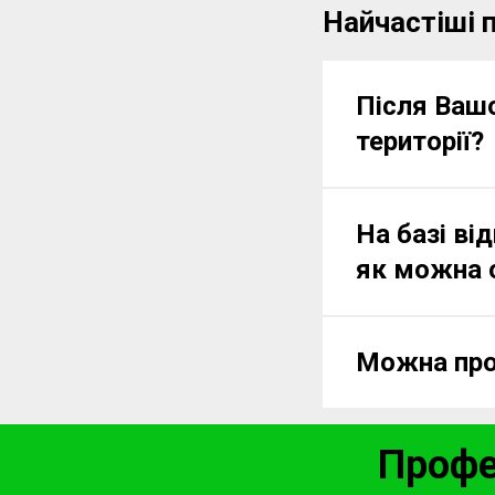
Найчастіші п
Після Вашо
території?
На базі ві
як можна 
Можна про
Профе