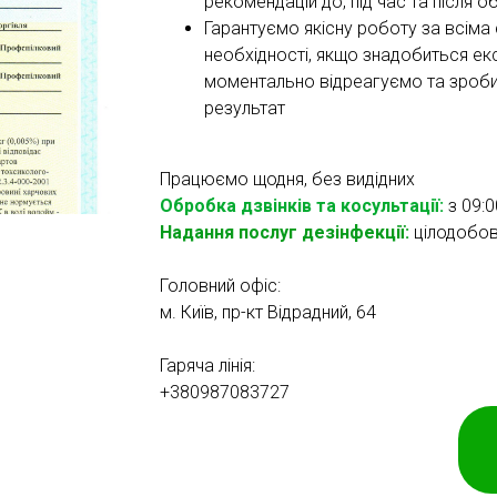
рекомендацій до, під час та після о
Гарантуємо якісну роботу за всіма
необхідності, якщо знадобиться ек
моментально відреагуємо та зроби
результат
Працюємо щодня, без видідних
Обробка дзвінків та косультації:
з 09:0
Надання послуг дезінфекції:
цілодобо
Головний офіс:
м. Київ, пр-кт Відрадний, 64
Гаряча лінія:
+380987083727