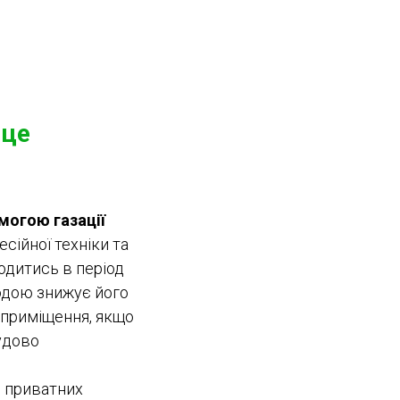
 це
могою газації
сійної техніки та
одитись в період
водою знижує його
 приміщення, якщо
чудово
и приватних