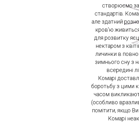
створюємо зах
стандартів. Кома
але здатний розно
кров'ю живиться
для розвитку яєц
нектаром з квіт
личинки в повно
зимнього сну з н
всередині лі
Комарі доставл
боротьбу з цими к
часом викликают
(особливо вразлив
помітити, якщо Ви
Комарі неак