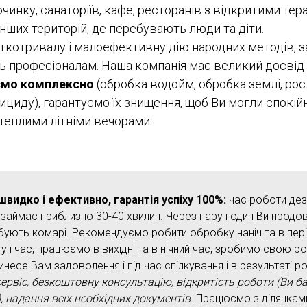
очинку, санаторіїв, кафе, ресторанів з відкритими тер
інших територій, де перебувають люди та діти.
ткотривалу і малоефективну дію народних методів, з
сь професіоналам. Наша компанія має великий досвід 
мо комплексно
(обробка водойм, обробка землі, рос
ициду), гарантуємо їх знищення, щоб Ви могли спокій
теплими літніми вечорами.
идко і ефективно, гарантія успіху 100%:
час роботи дез
займає приблизно 30-40 хвилин. Через пару годин Ви продо
бують комарі. Рекомендуємо робити обробку наніч та в пер
у і час, працюємо в вихідні та в нічний час, зробимо свою ро
инесе Вам задоволення і під час спілкування і в результаті 
сервіс, безкоштовну консультацію, відкритість роботи (Ви б
, надання всіх необхідних документів.
Працюємо з ділянками