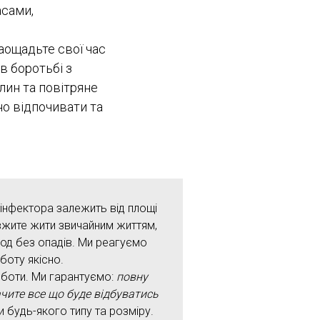
асами,
аощадьте свої час
в боротьбі з
лин та повітряне
но відпочивати та
інфектора залежить від площі
вжите жити звичайним життям,
іод без опадів. Ми реагуємо
боту якісно.
роботи. Ми гарантуємо:
повну
ачите все що буде відбуватись
 будь-якого типу та розміру.