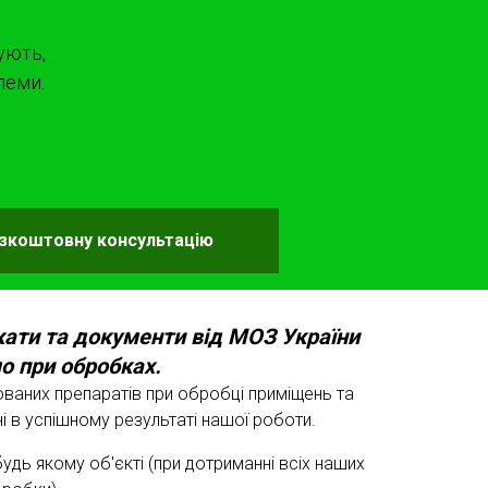
ують,
леми.
езкоштовну консультацію
кати та документи від МОЗ України
о при обробках.
ованих препаратів при обробці приміщень та
ні в успішному результаті нашої роботи.
удь якому об'єкті (при дотриманні всіх наших