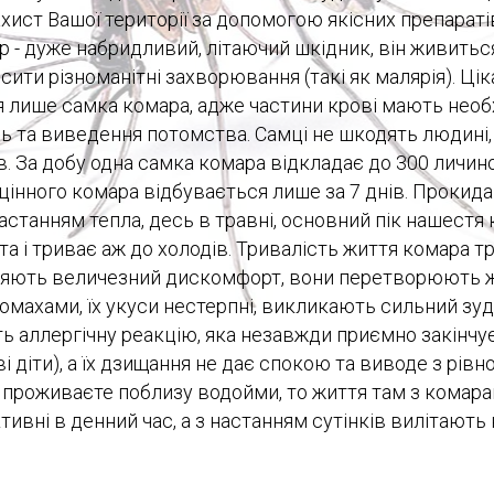
ист Вашої території за допомогою якісних препарат
р - дуже набридливий, літаючий шкідник, він живитьс
сити різноманітні захворювання (такі як малярія). Ц
 лише самка комара, адже частини крові мають необ
ь та виведення потомства. Самці не шкодять людині
ів. За добу одна самка комара відкладає до 300 личин
цінного комара відбувається лише за 7 днів. Прокида
астанням тепла, десь в травні, основний пік нашестя
та і триває аж до холодів. Тривалість життя комара т
яють величезний дискомфорт, вони перетворюють ж
омахами, їх укуси нестерпні, викликають сильний зуд 
ь аллергічну реакцію, яка незавжди приємно закінчу
і діти), а їх дзищання не дає спокою та виводе з рівн
 проживаєте поблизу водойми, то життя там з комар
тивні в денний час, а з настанням сутінків вилітають н