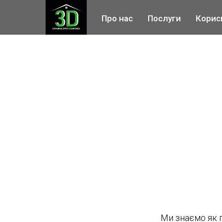
Про нас
Послуги
Корис
Ми знаємо як п