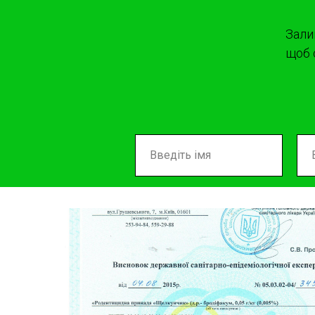
Зали
щоб 