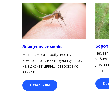
Борот
Знищення комарів
Небезпе
Ми знаємо як позбутися від
забираю
комарів не тільки в будинку, але й
домашні
на відкритій ділянці, створюємо
щорічно
захист...
Дет
Детальніше