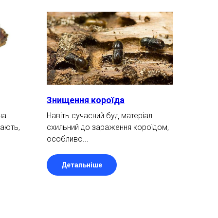
Знищення короїда
на
Навіть сучасний буд.матеріал
сають,
схильний до зараження короїдом,
особливо...
Детальніше