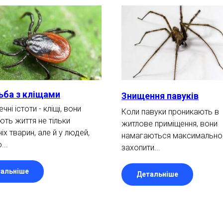
ьба з кліщами
Знищення павуків
чні істоти - кліщі, вони
Коли павуки проникають в
ть життя не тільки
житлове приміщення, вони
х тварин, але й у людей,
намагаються максимально
...
захопити...
альніше
Детальніше