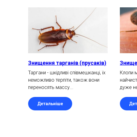
Знищення тарганів (прусаків)
Знищен
Таргани - шкідливі співмешканці, їх
Клопи м
неможливо терпіти, також вони
найчист
переносять массу...
дуже не
Детальніше
Дет