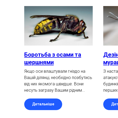
Боротьба з осами та
Дезін
шершнями
мура
Якщо оси влаштували гніздо на
З наст
Вашій ділянці, необхідно позбутись
атакую
від них якомога швидше. Вони
будинкі
несуть загразу Вашим рідним...
перших 
Детальніше
Дет