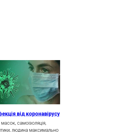
екція від коронавірусу
 масок, самоізоляція,
птики, людина максимально