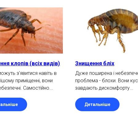
ня клопів (всіх видів)
Знищення бліх
ожуть з'явитися навіть в
Дуже поширена і небезпеч
ішому приміщенні, вони
проблема - блохи. Вони ку
безпечні. Самостійно...
завдають дискомфорту...
альніше
Детальніше