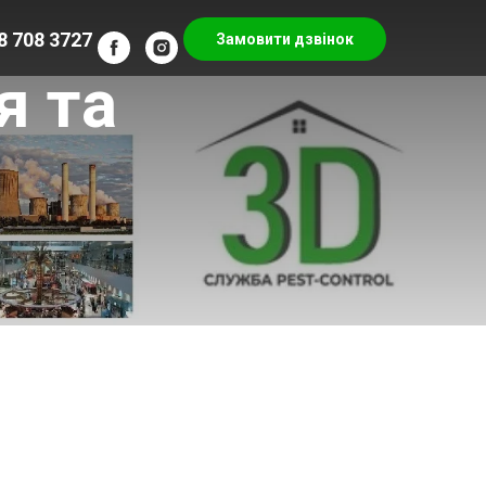
8 708 3727
Замовити дзвінок
я та