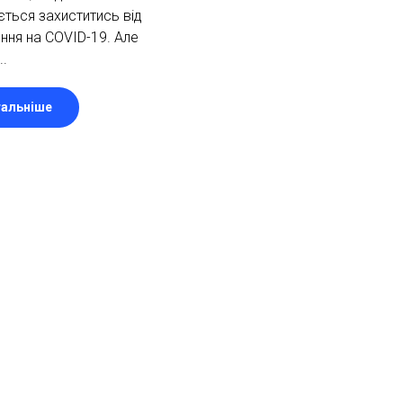
ться захиститись від
ння на COVID-19. Але
..
альніше