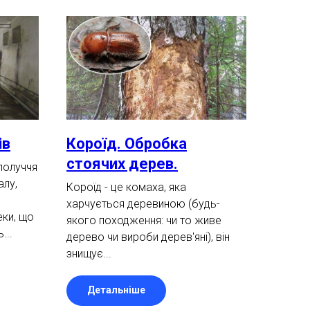
ів
Короїд. Обробка
стоячих дерев.
получчя
алу,
Короїд - це комаха, яка
харчується деревиною (будь-
еки, що
якого походження: чи то живе
...
дерево чи вироби дерев'яні), він
знищує...
Детальніше