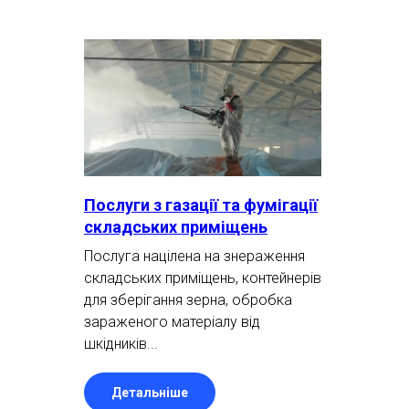
Послуги з газації та фумігації
складських приміщень
Послуга націлена на знераження
складських приміщень, контейнерів
для зберігання зерна, обробка
зараженого матеріалу від
шкідників...
Детальніше