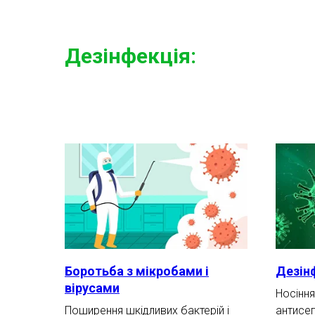
Дезінфекція:
Боротьба з мікробами і
Дезінф
вірусами
Носіння
Поширення шкідливих бактерій і
антисе