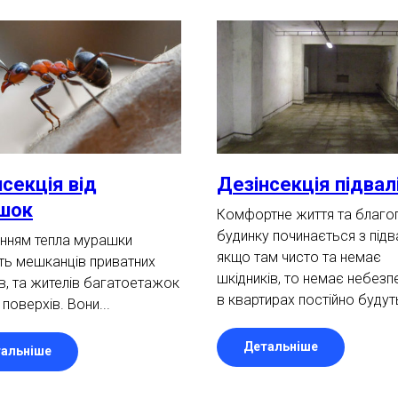
секція від
Дезінсекція підвал
шок
Комфортне життя та благо
будинку починається з підв
анням тепла мурашки
якщо там чисто та немає
ть мешканців приватних
шкідників, то немає небезп
в, та жителів багатоетажок
в квартирах постійно будуть
поверхів. Вони...
Детальніше
альніше