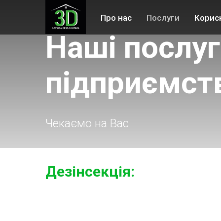
Про нас
Послуги
Корис
Наші послуг
підприємст
Чекаємо на Вас
Дезінсекція: