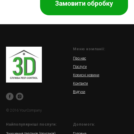
Замовити обробку
Меню компанії:
Про нас
Послуги
Корисні новини
Контакти
Відгуки
© 2016 YourCompany
Найпопулярніші послуги:
Допомога:
Знищення тарганів (прусаків)
Головна