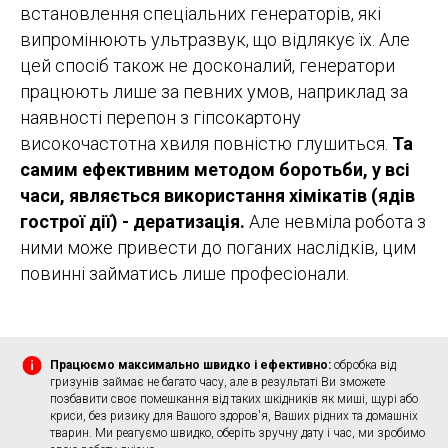
встановлення спеціальних генераторів, які
випромінюють ультразвук, що відлякує їх. Але
цей спосіб також не досконалий, генератори
працюють лише за певних умов, наприклад за
наявності перепон з гіпсокартону
високочастотна хвиля повністю глушиться.
Та
самим ефективним методом боротьби, у всі
часи, являється використання хімікатів (ядів
гострої дії) - дератизація.
Але невміла робота з
ними може привести до поганих наслідків, цим
повинні займатись лише професіонали.
Працюємо максимально швидко і ефективно:
обробка від
гризунів займає не багато часу, але в результаті Ви зможете
позбавити своє помешкання від таких шкідників як миші, щурі або
криси, без ризику для Вашого здоров'я, Ваших рідних та домашніх
тварин. Ми реагуємо швидко, оберіть зручну дату і час, ми зробимо