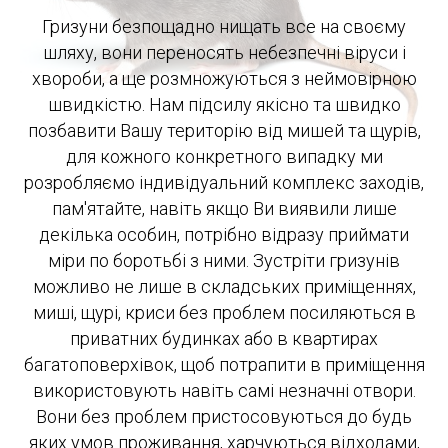
Гризуни безпощадно нищать все на своєму
шляху, вони переносять небезпечні віруси і
хвороби, а ще розмножуються з неймовірною
швидкістю. Нам підсилу якісно та швидко
позбавити Вашу територію від мишей та щурів,
для кожного конкретного випадку ми
розробляємо індивідуальний комплекс заходів,
пам'ятайте, навіть якщо Ви виявили лише
декілька особин, потрібно відразу приймати
міри по боротьбі з ними. Зустріти гризунів
можливо не лише в складських приміщеннях,
миші, щурі, криси без проблем посиляються в
приватних будинках або в квартирах
багатоповерхівок, щоб потрапити в приміщення
використовують навіть самі незначні отвори.
Вони без проблем пристосовуються до будь
яких умов проживання, харчуються відходами,