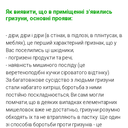
Як виявити, що в приміщенні з'явились
гризуни, основні прояви:
- діри, діри і діри (в стінах, в підлозі, в плінтусах, в
меблях), це перший характерний признак, що у
Вас поселились ці шкідники;
- погризені продукти та речі;
- наявність мишиного посліду (це
веретеноподібні кучки сіроватого відтінку).
За багатовікове сусідство з людьми гризуни
стали набагато хитріші, боротьба з ними
постійно поскладнюється, Ви самі могли
помічати, що в деяких випадках елементарних
мишеловок вже не достатньо, гризуни розумно
обходять їх та не втрапляють в пастку. Ще один
зі способів боротьби проти гризунів - це