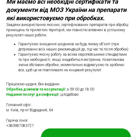
Ми маємо всі необхідні сертифікати та
документи від МОЗ України на препарати
які використовуємо при обробках.
Завдяки використанню якісних, сертифікованих препаратів при обробці
приміщень та прилеглих територій, ми повністю впевнені в успішному
результаті нашої роботи.
Гарантуємо знищення шкідників на будь якому об'єкті (при
дотриманні всіх наших рекомендацій до, під час та після обробки)
Гарантуємо якісну роботу за всіма європейськими стандартами
та при необхідності, якщо знадобиться екстренна, позапланова
зміна обставин обробки, моментально відреагуємо та зробимо
все, щоб це не повпливало на кінцевий результат
Працюємо щодня, без видідних
Обробка дзвінків та косультації:
з 09:00 до 18:00
Надання послуг дезінфекції:
цілодобово
Головний офіс:
м. Київ, пр-кт Відрадний, 64
Гаряча лінія:
+380987083727